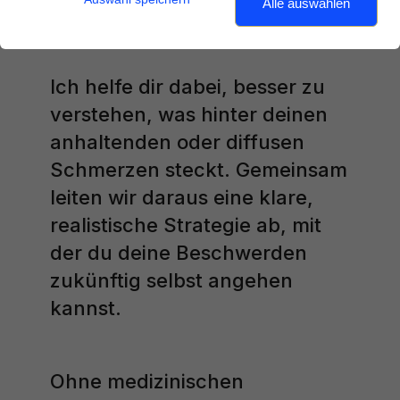
Alle auswählen
Ich helfe dir dabei, besser zu
verstehen, was hinter deinen
anhaltenden oder diffusen
Schmerzen steckt. Gemeinsam
leiten wir daraus eine klare,
realistische Strategie ab, mit
der du deine Beschwerden
zukünftig selbst angehen
kannst.
Ohne medizinischen